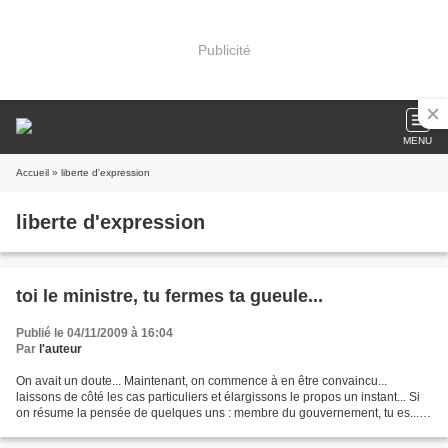
Publicité
MENU
Accueil
» liberte d'expression
liberte d'expression
toi le ministre, tu fermes ta gueule...
Publié le 04/11/2009 à 16:04
Par
l'auteur
On avait un doute... Maintenant, on commence à en être convaincu...
laissons de côté les cas particuliers et élargissons le propos un instant... Si
on résume la pensée de quelques uns : membre du gouvernement, tu es... la
parole unique du chef, tu respecteras......