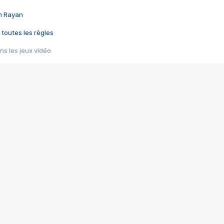
im Rayan
 toutes les règles
s les jeux vidéo
us choquant de Rockstar ? - Le scandale BULLY
e plus moche de Steam
du RÊVE tourne au CAUCHEMAR
pendant 8 heures
it… à tort
umiliés par un jeu vidéo
ire - Final Fantasy 8
ti un empire - Age of Empires
story DOFUS