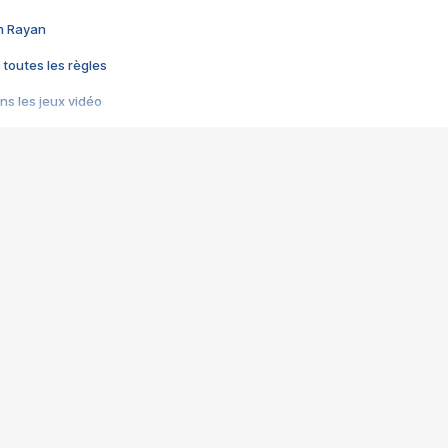
im Rayan
 toutes les règles
s les jeux vidéo
us choquant de Rockstar ? - Le scandale BULLY
e plus moche de Steam
du RÊVE tourne au CAUCHEMAR
pendant 8 heures
it… à tort
umiliés par un jeu vidéo
ire - Final Fantasy 8
ti un empire - Age of Empires
story DOFUS