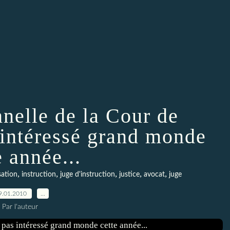
nnelle de la Cour de
 intéressé grand monde
e année...
,
,
,
,
,
sation
instruction
juge d'instruction
justice
avocat
juge
9.01.2010
…
Par l'auteur