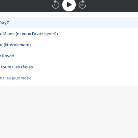
 DayZ
 a 13 ans (et vous l'avez ignoré)
e (littéralement)
im Rayan
 toutes les règles
s les jeux vidéo
us choquant de Rockstar ? - Le scandale BULLY
e plus moche de Steam
du RÊVE tourne au CAUCHEMAR
pendant 8 heures
it… à tort