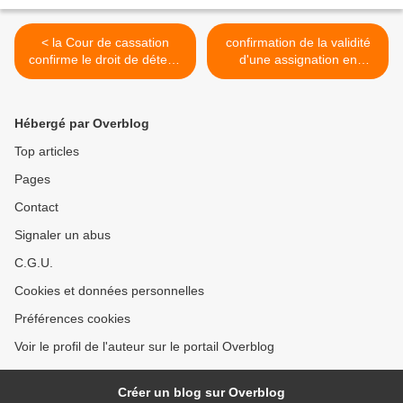
< la Cour de cassation
confirmation de la validité
confirme le droit de détenir
d'une assignation en
un animal familier dans une
matière de presse visant, à
location saisonnière
titre subsidiaire, l'article
1382 du code civil >
Hébergé par Overblog
Top articles
Pages
Contact
Signaler un abus
C.G.U.
Cookies et données personnelles
Préférences cookies
Voir le profil de l'auteur sur le portail Overblog
Créer un blog sur Overblog