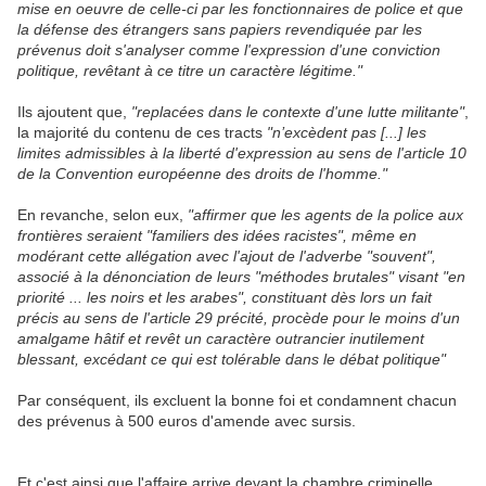
mise en oeuvre de celle-ci par les fonctionnaires de police et que
la défense des étrangers sans papiers revendiquée par les
prévenus doit s'analyser comme l'expression d'une conviction
politique, revêtant à ce titre un caractère légitime."
Ils ajoutent que,
"replacées dans le contexte d'une lutte militante"
,
la majorité du contenu de ces tracts
"n’excèdent pas [...] les
limites admissibles à la liberté d'expression au sens de l'article 10
de la Convention européenne des droits de l'homme."
En revanche, selon eux,
"affirmer que les agents de la police aux
frontières seraient "familiers des idées racistes", même en
modérant cette allégation avec l'ajout de l'adverbe "souvent",
associé à la dénonciation de leurs "méthodes brutales" visant "en
priorité ... les noirs et les arabes", constituant dès lors un fait
précis au sens de l'article 29 précité, procède pour le moins d'un
amalgame hâtif et revêt un caractère outrancier inutilement
blessant, excédant ce qui est tolérable dans le débat politique"
Par conséquent, ils excluent la bonne foi et condamnent chacun
des prévenus à 500 euros d'amende avec sursis.
Et c'est ainsi que l'affaire arrive devant la chambre criminelle