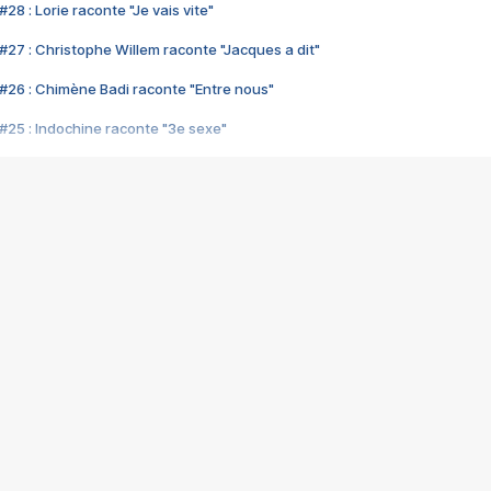
28 : Lorie raconte "Je vais vite"
#27 : Christophe Willem raconte "Jacques a dit"
#26 : Chimène Badi raconte "Entre nous"
#25 : Indochine raconte "3e sexe"
#24 : Zaho raconte "C'est chelou"
#23 : Patrick Bruel raconte "Au café des délices"
#22 : Kyo raconte "Le chemin"
#21 : Nolwenn Leroy raconte "Cassé"
#20 : Patrick Hernandez raconte "Born to be alive"
#19 : Lorie raconte "Près de moi"
#18 : Michael Jones raconte "A nos actes manqués" (avec Jean-Jacque
#17 : Khaled raconte "Aïcha"
#16 : Corneille raconte "Parce qu'on vient de loin"