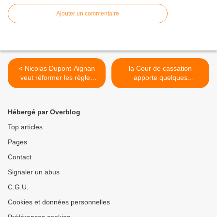
Ajouter un commentaire
< Nicolas Dupont-Aignan
la Cour de cassation
veut réformer les règles
apporte quelques
concernant l'exécution des
précisions concernant la
peines privatives de liberté
requête adressée à la CIVI
>
Hébergé par Overblog
Top articles
Pages
Contact
Signaler un abus
C.G.U.
Cookies et données personnelles