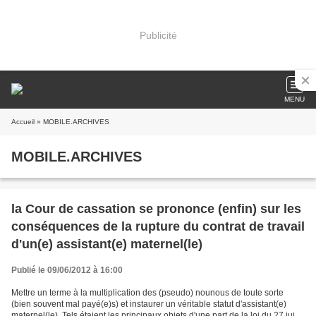
Publicité
MENU
Accueil
» MOBILE.ARCHIVES
MOBILE.ARCHIVES
la Cour de cassation se prononce (enfin) sur les
conséquences de la rupture du contrat de travail
d'un(e) assistant(e) maternel(le)
Publié le 09/06/2012 à 16:00
Mettre un terme à la multiplication des (pseudo) nounous de toute sorte
(bien souvent mal payé(e)s) et instaurer un véritable statut d'assistant(e)
maternel(le). Tels étaient les principaux objets d'une part de la loi du 27 juin